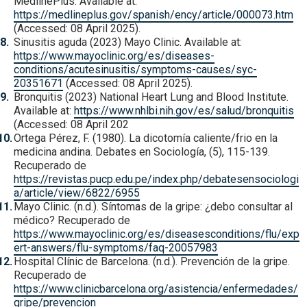
MedlinePlus. Available at:
https://medlineplus.gov/spanish/ency/article/000073.htm
(Accessed: 08 April 2025).
Sinusitis aguda (2023) Mayo Clinic. Available at:
https://www.mayoclinic.org/es/diseases-
conditions/acutesinusitis/symptoms-causes/syc-
20351671
(Accessed: 08 April 2025).
Bronquitis (2023) National Heart Lung and Blood Institute.
Available at:
https://www.nhlbi.nih.gov/es/salud/bronquitis
(Accessed: 08 April 202
Ortega Pérez, F. (1980). La dicotomía caliente/frio en la
medicina andina. Debates en Sociología, (5), 115-139.
Recuperado de
https://revistas.pucp.edu.pe/index.php/debatesensociologi
a/article/view/6822/6955
Mayo Clinic. (n.d.). Síntomas de la gripe: ¿debo consultar al
médico? Recuperado de
https://www.mayoclinic.org/es/diseasesconditions/flu/exp
ert-answers/flu-symptoms/faq-20057983
Hospital Clínic de Barcelona. (n.d.). Prevención de la gripe.
Recuperado de
https://www.clinicbarcelona.org/asistencia/enfermedades/
gripe/prevencion