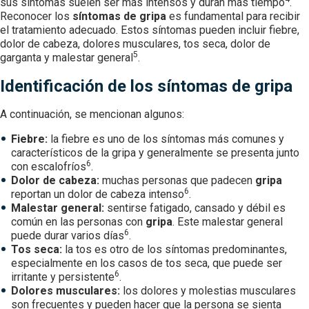
sus síntomas suelen ser más intensos y duran más tiempo
.
Reconocer los
síntomas de gripa
es fundamental para recibir
el tratamiento adecuado. Estos síntomas pueden incluir fiebre,
dolor de cabeza, dolores musculares, tos seca, dolor de
5
garganta y malestar general
.
Identificación de los síntomas de gripa
A continuación, se mencionan algunos:
Fiebre:
la fiebre es uno de los síntomas más comunes y
característicos de la gripa y generalmente se presenta junto
6
con escalofríos
.
Dolor de cabeza:
muchas personas que padecen
gripa
6
reportan un dolor de cabeza intenso
.
Malestar general:
sentirse fatigado, cansado y débil es
común en las personas con
gripa
. Este malestar general
6
puede durar varios días
.
Tos seca:
la tos es otro de los síntomas predominantes,
especialmente en los casos de tos seca, que puede ser
6
irritante y persistente
.
Dolores musculares:
los dolores y molestias musculares
son frecuentes y pueden hacer que la persona se sienta