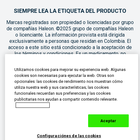
SIEMPRE LEA LA ETIQUETA DEL PRODUCTO
Marcas registradas son propiedad o licenciadas por grupo
de compañías Haleon. ©2025 grupo de compañías Haleon
o licenciante. La información provista está dirigida
exclusivamente a personas que residan en Colombia. El
acceso a este sitio está condicionado a la aceptación de
los términos y condiciones. Es un medicamento, no
exceder su consumo. Leer indicaciones y
contraindicaciones en la etiqueta antes de usar. Si los
Utilizamos cookies para mejorar su experiencia web. Algunas
síntomas persisten consultar al médico. Registros
cookies son necesarias para ejecutar la web. Otras son
Sanitarios: Advil MAX: INVIMA 2019M-0003510-R2; Advil
opcionales: las cookies de rendimiento nos muestran cómo
ULTRA: INVIMA 2018M-0009614-R1; Advil FEM: INVIMA
utiliza nuestra web y sus características; las cookies
2023M-0016139-R1; Advil CONTRA LOS SÍNTOMAS DE LA
funcionales recuerdan sus preferencias y las cookies
GRIPA MULTISINTOMAS: INVIMA 2023M-0009559-R2;
publicitarias nos ayudan a compartir contenido relevante.
Advil Gripa Max: INVIMA 2019M-0019414; Advil CHILDREN
Aviso de cookies
SUSPENSION ORAL PARA NIÑOS: INVIMA 2020M-
011320-R2; Advil TEENS: INVIMA 2024M-0021478; Advil
Aceptar
LIQUID FILL: INVIMA 2019M-0019446. Si tiene dudas,
preguntas o quiere reportar una situación desfavorable con
el producto, contáctenos 01- 8000-127333
Configuraciónes de las cookies