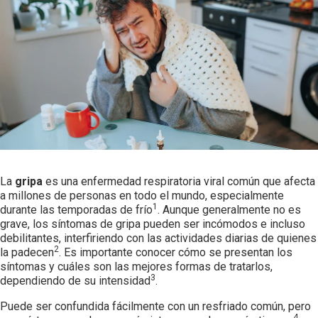
Advil Children Suspensión
Select Country
Fiebre y Dolor.
Colombia
Advil Liquid Fill para Espalda y Cuello
Dolor Menstrual
Advil Teens
Dolor Dental
Gripa y Resfriado
Tips para el cuidado de tus hijos
La
gripa
es una enfermedad respiratoria viral común que afecta
Vacunación
a millones de personas en todo el mundo, especialmente
1
durante las temporadas de frío
. Aunque generalmente no es
grave, los síntomas de gripa pueden ser incómodos e incluso
debilitantes, interfiriendo con las actividades diarias de quienes
2
la padecen
. Es importante conocer cómo se presentan los
síntomas y cuáles son las mejores formas de tratarlos,
3
dependiendo de su intensidad
.
Puede ser confundida fácilmente con un resfriado común, pero
4