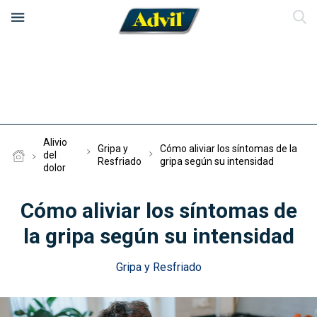
Nuestros productos
Test del dolor
Advil Max
Alivio
Gripa y
Cómo aliviar los síntomas de la
del
Resfriado
gripa según su intensidad
dolor
Alivio del dolor
Advil Ultra
Cómo aliviar los síntomas de
Preguntas frecuentes
Advil Gripa
Gripa y Resfriado
la gripa según su intensidad
Advil Gripa Max
¿Dónde comprar?
Dolor de Cabeza y Migraña
Gripa y Resfriado
Advil Fem
Dolor Muscular y Corporal