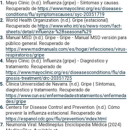
Mayo Clinic. (n.d.). Influenza (gripe) - Síntomas y causas.
Recuperado de
https://www.mayoclinic.org/es/diseases-
conditions/flu/symptomscauses/syc-20351719
World Health Organization. (n.d.). Gripe (estacional).
Recuperado de
https://www.who.int/es/news-room/fact-
sheets/detail/influenza-%28seasonal%29
Manual MSD. (n.d.). Gripe - Gripe - Manual MSD versión para
público general. Recuperado de
https://www.msdmanuals.com/es/hogar/infecciones/virus-
respiratorios/gripe
Mayo Clinic. (n.d.). Influenza (gripe) - Diagnóstico y
tratamiento. Recuperado de
https://www.mayoclinic.org/es/diseasesconditions/flu/dia
gnosis-treatment/drc-20351725
Clínica Universidad de Navarra. (n.d.). Gripe | Síntomas,
diagnóstico y tratamiento. Recuperado de
https://www.cun.es/enfermedadestratamientos/enfermeda
des/gripe
Centers for Disease Control and Prevention. (n.d.). Cómo
prevenir la influenza estacional. Recuperado de
https://espanol.cdc.gov/flu/prevention/index.html
Neumonía Viral: Medlineplus Enciclopedia Médica (2024)