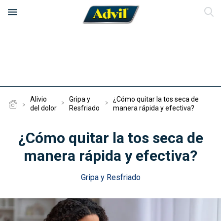
Nuestros productos
Test del dolor
Advil Max
Alivio
Gripa y
¿Cómo quitar la tos seca de
del dolor
Resfriado
manera rápida y efectiva?
Alivio del dolor
Advil Ultra
¿Cómo quitar la tos seca de
Preguntas frecuentes
Advil Gripa
Gripa y Resfriado
manera rápida y efectiva?
Advil Gripa Max
¿Dónde comprar?
Dolor de Cabeza y Migraña
Gripa y Resfriado
Advil Fem
Dolor Muscular y Corporal