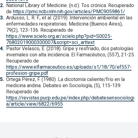
National Library of Medicine. (n.d.). Tos crónica. Recuperado
de
https://pmc.ncbi.nlm.nih.gov/articles/PMC9059861/
Ardusso, L. R. F., et al. (2019). Intervención ambiental en las
enfermedades respiratorias. Medicina (Buenos Aires),
79(2), 123-136. Recuperado de
https://www.scielo.org.ar/scielo.php?pid=S0025-
76802019000300007&script=sci_arttext
Pastor Velasco, E. (2018). Gripe y resfriado, dos patologías
invernales con alta incidencia. El Farmacéutico, (557), 21-25.
Recuperado de
https://www.elfarmaceutico.es/uploads/s1/18/70/ef557-
profesion-gripe.pdf
Ortega Pérez, F. (1980). La dicotomía caliente/frio en la
medicina andina. Debates en Sociología, (5), 115-139.
Recuperado de
https://revistas.pucp.edu.pe/index.php/debatesensociologi
a/article/view/6822/6955