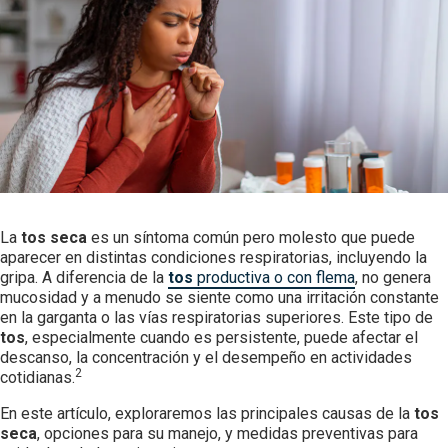
Advil Children Suspensión
Select Country
Fiebre y Dolor.
Colombia
Advil Liquid Fill para Espalda y Cuello
Dolor Menstrual
Advil Teens
Dolor Dental
Gripa y Resfriado
Tips para el cuidado de tus hijos
La
tos seca
es un síntoma común pero molesto que puede
aparecer en distintas condiciones respiratorias, incluyendo la
Vacunación
gripa. A diferencia de la
tos
productiva o con flema
, no genera
mucosidad y a menudo se siente como una irritación constante
en la garganta o las vías respiratorias superiores. Este tipo de
tos
, especialmente cuando es persistente, puede afectar el
descanso, la concentración y el desempeño en actividades
2
cotidianas.
En este artículo, exploraremos las principales causas de la
tos
seca
, opciones para su manejo, y medidas preventivas para