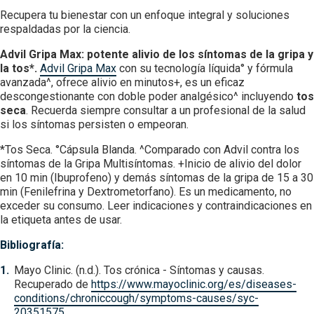
Recupera tu bienestar con un enfoque integral y soluciones
respaldadas por la ciencia.
Advil Gripa Max: potente alivio de los síntomas de la gripa y
la tos*.
Advil Gripa Max
con su tecnología líquida° y fórmula
avanzada^, ofrece alivio en minutos+, es un eficaz
descongestionante con doble poder analgésico^ incluyendo
tos
seca
. Recuerda siempre consultar a un profesional de la salud
si los síntomas persisten o empeoran.
*Tos Seca. °Cápsula Blanda. ^Comparado con Advil contra los
síntomas de la Gripa Multisíntomas. +Inicio de alivio del dolor
en 10 min (Ibuprofeno) y demás síntomas de la gripa de 15 a 30
min (Fenilefrina y Dextrometorfano). Es un medicamento, no
exceder su consumo. Leer indicaciones y contraindicaciones en
la etiqueta antes de usar.
Bibliografía:
Mayo Clinic. (n.d.). Tos crónica - Síntomas y causas.
Recuperado de
https://www.mayoclinic.org/es/diseases-
conditions/chroniccough/symptoms-causes/syc-
20351575